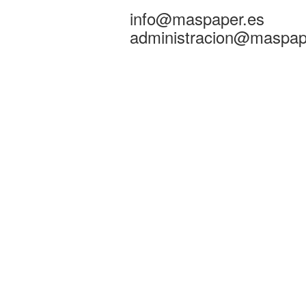
info@maspaper.es
administracion@maspap